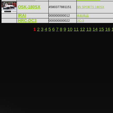
OSK-180SX
4580377881151
BN SPORTS 180SX
IRAI
000000000012
依頼商品
HRC-DC3
000000000022
DC-3
1
2
3
4
5
6
7
8
9
10
11
12
13
14
15
16