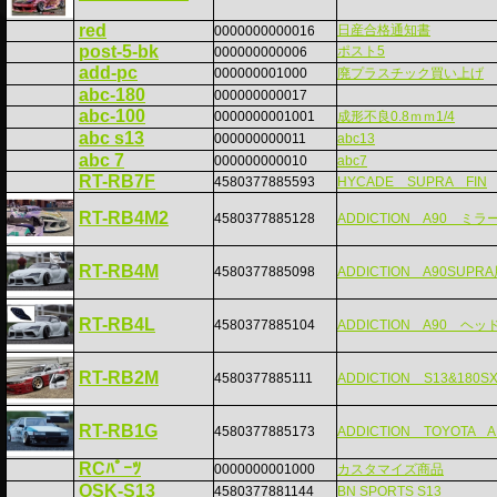
red
日産合格通知書
0000000000016
post-5-bk
ポスト5
000000000006
add-pc
000000001000
廃プラスチック買い上げ
abc-180
000000000017
abc-100
0000000001001
成形不良0.8ｍｍ1/4
abc s13
000000000011
abc13
abc 7
000000000010
abc7
RT-RB7F
4580377885593
HYCADE SUPRA FIN
RT-RB4M2
4580377885128
ADDICTION A90 ミラ
RT-RB4M
4580377885098
ADDICTION A90SUPRA用
RT-RB4L
4580377885104
ADDICTION A90 ヘ
RT-RB2M
4580377885111
ADDICTION S13&180SX
RT-RB1G
4580377885173
ADDICTION TOYOTA A
RCﾊﾟｰﾂ
0000000001000
カスタマイズ商品
OSK-S13
4580377881144
BN SPORTS S13