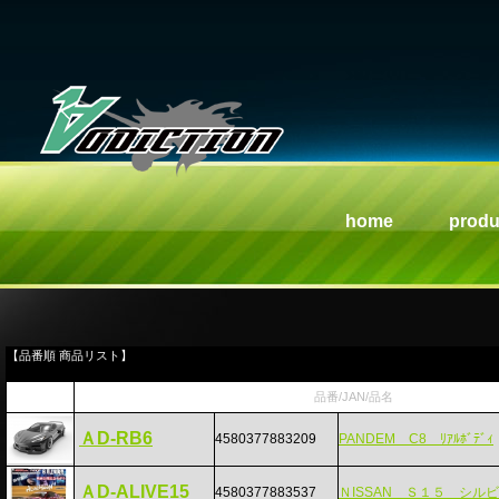
home
produ
【品番順 商品リスト】
品番/JAN/品名
ＡD-RB6
4580377883209
PANDEM C8 ﾘｱﾙﾎﾞﾃﾞｨ
ＡD-ALIVE15
4580377883537
ＮISSAN Ｓ１５ シル