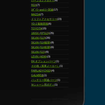
パーフェクトボディ
(6)
RDX
(7)
ｽﾎﾟｲﾗｰandﾐﾗｰ関連
(17)
MAZDA
(7)
ドリフトアクセサリー
(23)
YD-2 駆動関係
(6)
TOYOTA
(15)
180SX (RPS13)
(25)
SILVIA (S13)
(26)
SILVIA (S14後期)
(8)
SILVIA (S14前期)
(6)
SILVIA (S15)
(6)
LEVIN (AE86)
(3)
D4 オプションパーツ
(1)
その他（実車メーカー）
(1)
FAIRLADY(Z432)
(4)
GALM関連
(1)
バッテリー関連パーツ
(1)
Ｍシャーシ用ボディ
(1)