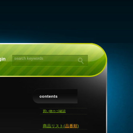
gin
contents
買い物カゴ確認
商品リスト(
品番順
)