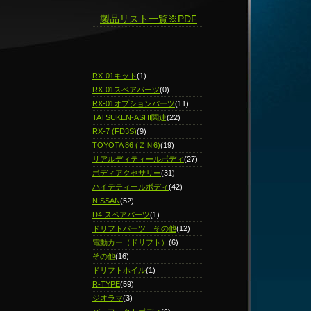
製品リスト一覧※PDF
RX-01キット
(1)
RX-01スペアパーツ
(0)
RX-01オプションパーツ
(11)
TATSUKEN-ASHI関連
(22)
RX-7 (FD3S)
(9)
TOYOTA 86 (ＺＮ6)
(19)
リアルディティールボディ
(27)
ボディアクセサリー
(31)
ハイデティールボディ
(42)
NISSAN
(52)
D4 スペアパーツ
(1)
ドリフトパーツ その他
(12)
電動カー（ドリフト）
(6)
その他
(16)
ドリフトホイル
(1)
R-TYPE
(59)
ジオラマ
(3)