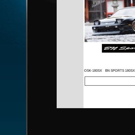
OSK-180SX
BN SPORTS 180SX