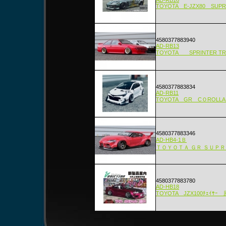
AD-RB16
TOYOTA E-JZX80 SUP
4580377883940
AD-RB13
TOYOTA SPRINTER T
4580377883834
AD-RB11
TOYOTA GR CＯROLLA
4580377883346
AD-HB4-1Ｂ
ＴＯＹＯＴＡ ＧＲ ＳＵＰ
4580377883780
AD-HB18
TOYOTA JZX100ﾁｪｲｻｰ 