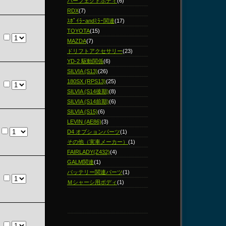
パーフェクトボディ
(6)
RDX
(7)
ｽﾎﾟｲﾗｰandﾐﾗｰ関連
(17)
TOYOTA
(15)
MAZDA
(7)
ドリフトアクセサリー
(23)
YD-2 駆動関係
(6)
SILVIA (S13)
(26)
180SX (RPS13)
(25)
SILVIA (S14後期)
(8)
SILVIA (S14前期)
(6)
SILVIA (S15)
(6)
LEVIN (AE86)
(3)
D4 オプションパーツ
(1)
その他（実車メーカー）
(1)
FAIRLADY(Z432)
(4)
GALM関連
(1)
バッテリー関連パーツ
(1)
Ｍシャーシ用ボディ
(1)