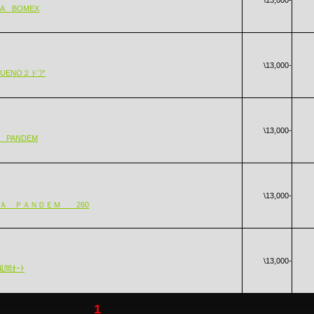
\13,000-
RA BOMEX
\13,000-
RUENO２ドア
\13,000-
 PANDEM
\13,000-
ＲＡ ＰＡＮＤＥＭ 260
\13,000-
風間ｵｰﾄ
1