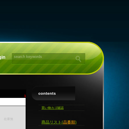
gin
contents
1
ト
買い物カゴ確認
在庫無
商品リスト(
品番順
)