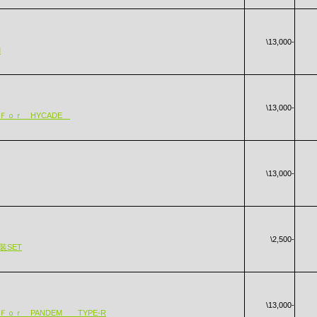
\13,000-
M
\13,000-
 Ｆｏｒ HYCADE
\13,000-
\2,500-
装SET
\13,000-
Ｆｏｒ PANDEM TYPE-R