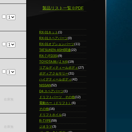
製品リスト一覧※PDF
RX-01キット
(1)
RX-01スペアパーツ
(0)
RX-01オプションパーツ
(11)
TATSUKEN-ASHI関連
(22)
RX-7 (FD3S)
(9)
TOYOTA 86 (ＺＮ6)
(19)
リアルディティールボディ
(27)
ボディアクセサリー
(31)
ハイデティールボディ
(42)
NISSAN
(52)
D4 スペアパーツ
(1)
ドリフトパーツ その他
(12)
在庫無
電動カー（ドリフト）
(6)
その他
(16)
ドリフトホイル
(1)
R-TYPE
(59)
ジオラマ
(3)
在庫無