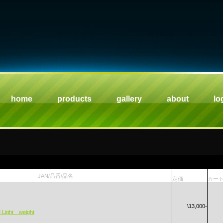
home
products
gallery
about
lo
JAN/品番/品名
定価
カー
\13,000-
ight weight