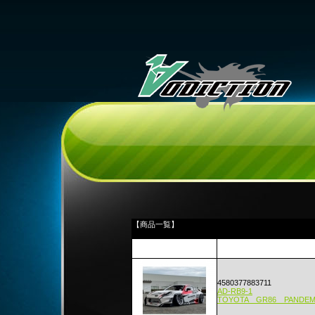
【商品一覧】
4580377883711
AD-RB9-1
TOYOTA GR86 PANDEM L