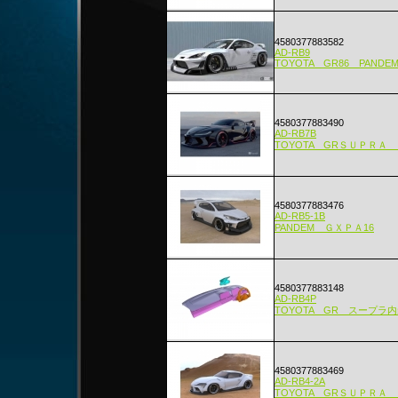
4580377883582
AD-RB9
TOYOTA GR86 PANDE
4580377883490
AD-RB7B
TOYOTA GRＳＵＰＲＡ
4580377883476
AD-RB5-1B
PANDEM ＧＸＰＡ16
4580377883148
AD-RB4P
TOYOTA GR スープラ内
4580377883469
AD-RB4-2A
TOYOTA GRＳＵＰＲＡ 