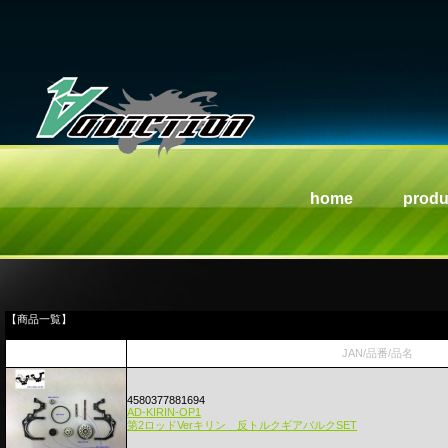
home
produ
【商品一覧】
JAN/品番/品名
4580377881694
AD-KIRIN-OP1
第2ロッドVerキリン 反トルクギアバルクSET