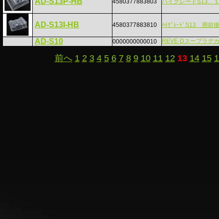
AD-S13P-HB
4580377883803
ハイグレードS13、
AD-S13I-HB
4580377883810
ﾊｲｸﾞﾚｰﾄﾞS13 用
AD-S10
REVE-Dスープラデ
0000000000010
前へ
1
2
3
4
5
6
7
8
9
10
11
12
13
14
15
1