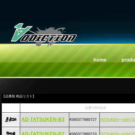
home
produ
【品番順 商品リスト】
品番/JAN/品名
AD-TATSUKEN-B3
4580377880727
TATSUKENーASHI V
AD-TATSUKEN-B2
4580377880710
TATSUKENーASHI V2