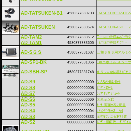
AD-TATSUKEN-B1
4580377880703
TATSUKENーASHI V2
AD-TATSUKEN
4580377880574
TATSUKEN-ASH
AD-TAM2
Tamtam特価ﾕﾆﾊﾞｰｻﾙｼ
4580377883612
AD-TAM1
Tamtam特価ﾀﾞﾝﾊﾟｰ
4580377883605
AD-SＧＳ
4580377881687
三和ＳＧＳ用アルミ
AD-SP1-BK
1ｍｍホイル スペー
4580377881366
AD-SBH-SP
4580377881748
キリンの首樹脂ギア
AD-S9
0000000000009
NISSAN版権代
AD-S8
0000000000008
ﾎﾞﾃﾞｨ袋代
AD-S7
0000000000007
ﾗｯﾌﾟｱｯﾌﾟﾃﾞｶｰﾙ
AD-S6
スキャン代
0000000006666
AD-S5
0000000000005
ｶｰﾗｰ両面A3説明書
AD-S4
0000000000004
ﾏｽｷﾝｸﾞ代A3、A4
AD-S3
金型代5点＆材料費
0000000003333
AD-S2
ﾎﾞﾃﾞｨ図面代、ﾃﾞｻﾞｲﾝ
0000000000002