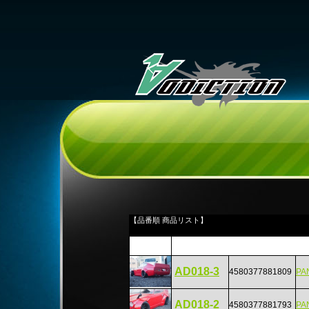
【品番順 商品リスト】
AD018-3
4580377881809
PA
AD018-2
4580377881793
PA