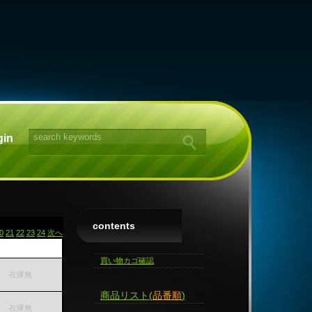
gin
contents
0
21
22
23
24
次へ
ト
買い物カゴ確認
在庫無
商品リスト(
品番順
)
在庫無