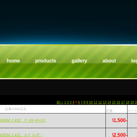
home
products
gallery
about
lo
前へ
1
2
3
4
5
6
7
8
9
10
11
12
13
14
15
16
17
18
19
2
品番/JAN/品名
定価
カー
\1,500-
NDEM Ｚ432 ﾀﾞｯｸﾃｰﾙｳｲﾝｸﾞ
\2,500-
NDEM Ｚ432 ｵｰﾊﾞﾌｪﾝﾀﾞｰ