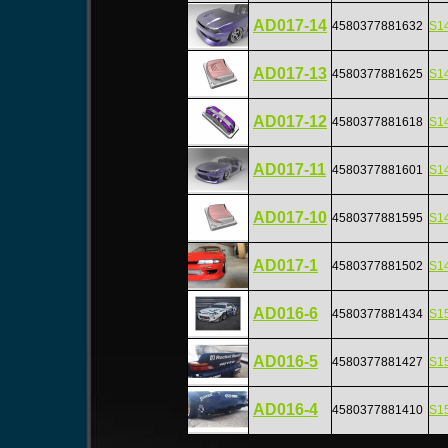
AD017-14
4580377881632
S1
AD017-13
4580377881625
S
AD017-12
4580377881618
S
AD017-11
4580377881601
S1
AD017-10
4580377881595
S
AD017-1
4580377881502
S
AD016-6
4580377881434
S15
AD016-5
4580377881427
S
AD016-4
4580377881410
S