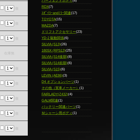
パーフェクトボディ
(6)
RDX
(7)
個
ｽﾎﾟｲﾗｰandﾐﾗｰ関連
(17)
TOYOTA
(15)
個
MAZDA
(7)
ドリフトアクセサリー
(23)
YD-2 駆動関係
(6)
個
SILVIA (S13)
(26)
180SX (RPS13)
(25)
在庫無
SILVIA (S14後期)
(8)
SILVIA (S14前期)
(6)
個
SILVIA (S15)
(6)
LEVIN (AE86)
(3)
D4 オプションパーツ
(1)
個
その他（実車メーカー）
(1)
FAIRLADY(Z432)
(4)
個
GALM関連
(1)
バッテリー関連パーツ
(1)
Ｍシャーシ用ボディ
(1)
個
個