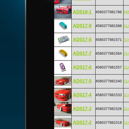
AD018-1
4580377881786
PA
AD017-9
4580377881588
S
AD017-8
4580377881571
S
AD017-7
4580377881564
S
AD017-6
4580377881557
S
AD017-5
4580377881540
S1
AD017-4
4580377881533
S
AD017-3
4580377881526
S
AD017-2
4580377881519
S