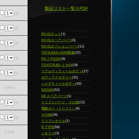
製品リスト一覧※PDF
個
個
RX-01キット
(1)
RX-01スペアパーツ
(0)
個
RX-01オプションパーツ
(11)
TATSUKEN-ASHI関連
(22)
個
RX-7 (FD3S)
(9)
TOYOTA 86 (ＺＮ6)
(19)
リアルディティールボディ
(27)
個
ボディアクセサリー
(31)
ハイデティールボディ
(42)
在庫無
NISSAN
(52)
D4 スペアパーツ
(1)
ドリフトパーツ その他
(12)
個
電動カー（ドリフト）
(6)
その他
(16)
個
ドリフトホイル
(1)
R-TYPE
(59)
在庫無
ジオラマ
(3)