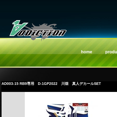
home
produ
AD003-15 RB9専用 D-1GP2022 川畑 真人デカールSET