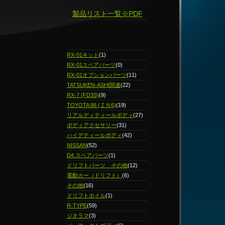
製品リスト一覧※PDF
RX-01キット
(1)
RX-01スペアパーツ
(0)
RX-01オプションパーツ
(11)
TATSUKEN-ASHI関連
(22)
RX-7 (FD3S)
(9)
TOYOTA 86 (ＺＮ6)
(19)
リアルディティールボディ
(27)
ボディアクセサリー
(31)
ハイデティールボディ
(42)
NISSAN
(52)
D4 スペアパーツ
(1)
ドリフトパーツ その他
(12)
電動カー（ドリフト）
(6)
その他
(16)
ドリフトホイル
(1)
R-TYPE
(59)
ジオラマ
(3)