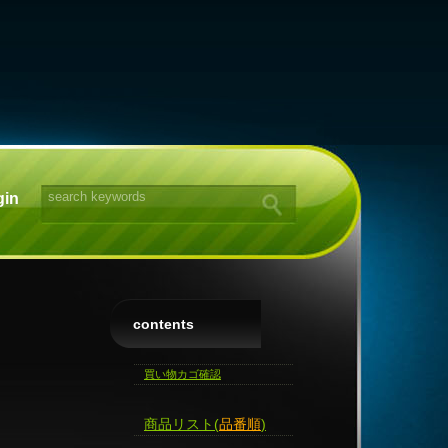
gin
contents
買い物カゴ確認
商品リスト(
品番順
)