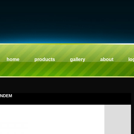
home
products
gallery
about
lo
ANDEM