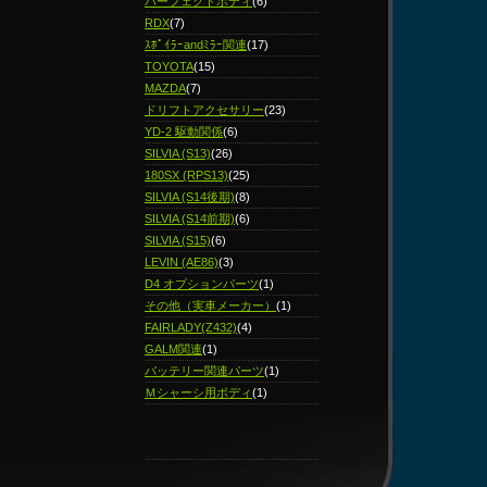
パーフェクトボディ
(6)
RDX
(7)
ｽﾎﾟｲﾗｰandﾐﾗｰ関連
(17)
TOYOTA
(15)
MAZDA
(7)
ドリフトアクセサリー
(23)
YD-2 駆動関係
(6)
SILVIA (S13)
(26)
180SX (RPS13)
(25)
SILVIA (S14後期)
(8)
SILVIA (S14前期)
(6)
SILVIA (S15)
(6)
LEVIN (AE86)
(3)
D4 オプションパーツ
(1)
その他（実車メーカー）
(1)
FAIRLADY(Z432)
(4)
GALM関連
(1)
バッテリー関連パーツ
(1)
Ｍシャーシ用ボディ
(1)