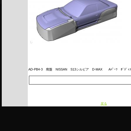
AD-PB4-3
廃盤 NISSAN S13シルビア D-MAX Aﾊﾟｰﾂ ﾎﾞﾃﾞ
戻る