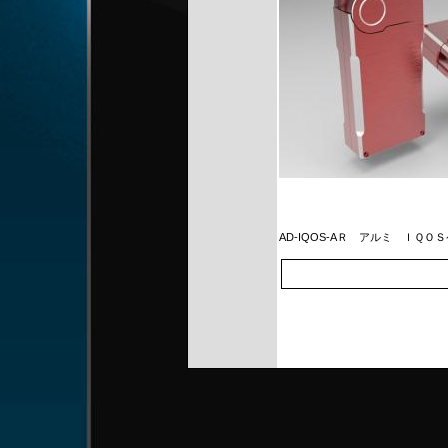
AD-IQOS-AＲ
アルミ ＩＱＯＳ