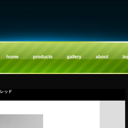
home
products
gallery
about
lo
 レッド