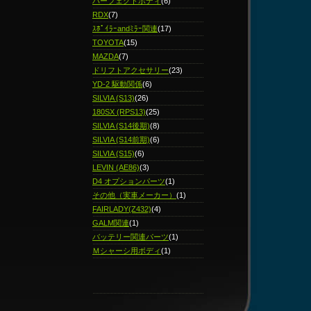
パーフェクトボディ
(6)
RDX
(7)
ｽﾎﾟｲﾗｰandﾐﾗｰ関連
(17)
TOYOTA
(15)
MAZDA
(7)
ドリフトアクセサリー
(23)
YD-2 駆動関係
(6)
SILVIA (S13)
(26)
180SX (RPS13)
(25)
SILVIA (S14後期)
(8)
SILVIA (S14前期)
(6)
SILVIA (S15)
(6)
LEVIN (AE86)
(3)
D4 オプションパーツ
(1)
その他（実車メーカー）
(1)
FAIRLADY(Z432)
(4)
GALM関連
(1)
バッテリー関連パーツ
(1)
Ｍシャーシ用ボディ
(1)