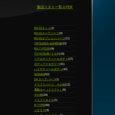
製品リスト一覧※PDF
RX-01キット
(1)
RX-01スペアパーツ
(0)
RX-01オプションパーツ
(11)
TATSUKEN-ASHI関連
(22)
RX-7 (FD3S)
(9)
TOYOTA 86 (ＺＮ6)
(19)
リアルディティールボディ
(27)
ボディアクセサリー
(31)
ハイデティールボディ
(42)
NISSAN
(52)
D4 スペアパーツ
(1)
ドリフトパーツ その他
(12)
電動カー（ドリフト）
(6)
その他
(16)
ドリフトホイル
(1)
R-TYPE
(59)
ジオラマ
(3)