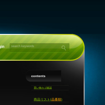
gin
contents
買い物カゴ確認
商品リスト(
品番順
)