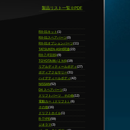
製品リスト一覧※PDF
RX-01キット
(1)
RX-01スペアパーツ
(0)
RX-01オプションパーツ
(11)
TATSUKEN-ASHI関連
(22)
RX-7 (FD3S)
(9)
TOYOTA 86 (ＺＮ6)
(19)
リアルディティールボディ
(27)
ボディアクセサリー
(31)
ハイデティールボディ
(42)
NISSAN
(52)
D4 スペアパーツ
(1)
ドリフトパーツ その他
(12)
電動カー（ドリフト）
(6)
その他
(16)
ドリフトホイル
(1)
R-TYPE
(59)
ジオラマ
(3)