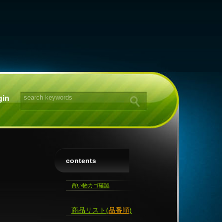
gin
contents
買い物カゴ確認
商品リスト(
品番順
)