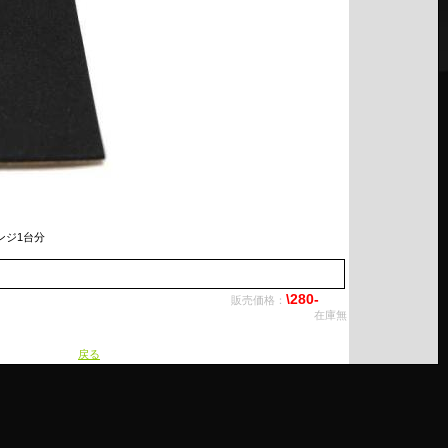
ンジ1台分
\280-
販売価格：
在庫無
戻る