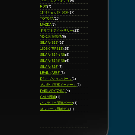
パーフェクトボディ
(6)
RDX
(7)
ｽﾎﾟｲﾗｰandﾐﾗｰ関連
(17)
TOYOTA
(15)
MAZDA
(7)
ドリフトアクセサリー
(23)
YD-2 駆動関係
(6)
SILVIA (S13)
(26)
180SX (RPS13)
(25)
SILVIA (S14後期)
(8)
SILVIA (S14前期)
(6)
SILVIA (S15)
(6)
LEVIN (AE86)
(3)
D4 オプションパーツ
(1)
その他（実車メーカー）
(1)
FAIRLADY(Z432)
(4)
GALM関連
(1)
バッテリー関連パーツ
(1)
Ｍシャーシ用ボディ
(1)