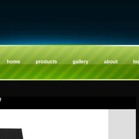
home
products
gallery
about
lo
分