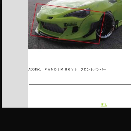
AD015-1
ＰＡＮＤＥＭ ８６Ｖ３ フロントバンパー
戻る