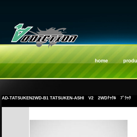
home
produ
AD-TATSUKEN2WD-B1 TATSUKEN-ASHI V2 2WDﾅｯｸﾙ ﾌﾞﾗｯｸ