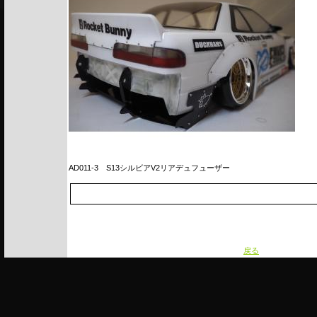
AD011-3
S13シルビアV2リアデュフューザー
戻る